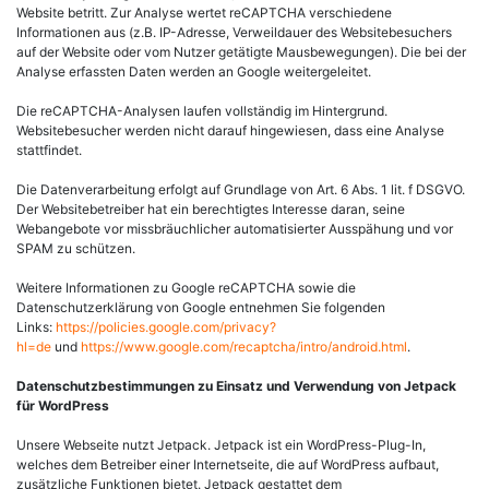
Website betritt. Zur Analyse wertet reCAPTCHA verschiedene
Informationen aus (z.B. IP-Adresse, Verweildauer des Websitebesuchers
auf der Website oder vom Nutzer getätigte Mausbewegungen). Die bei der
Analyse erfassten Daten werden an Google weitergeleitet.
Die reCAPTCHA-Analysen laufen vollständig im Hintergrund.
Websitebesucher werden nicht darauf hingewiesen, dass eine Analyse
stattfindet.
Die Datenverarbeitung erfolgt auf Grundlage von Art. 6 Abs. 1 lit. f DSGVO.
Der Websitebetreiber hat ein berechtigtes Interesse daran, seine
Webangebote vor missbräuchlicher automatisierter Ausspähung und vor
SPAM zu schützen.
Weitere Informationen zu Google reCAPTCHA sowie die
Datenschutzerklärung von Google entnehmen Sie folgenden
Links:
https://policies.google.com/privacy?
hl=de
und
https://www.google.com/recaptcha/intro/android.html
.
Datenschutzbestimmungen zu Einsatz und Verwendung von Jetpack
für WordPress
Unsere Webseite nutzt Jetpack. Jetpack ist ein WordPress-Plug-In,
welches dem Betreiber einer Internetseite, die auf WordPress aufbaut,
zusätzliche Funktionen bietet. Jetpack gestattet dem