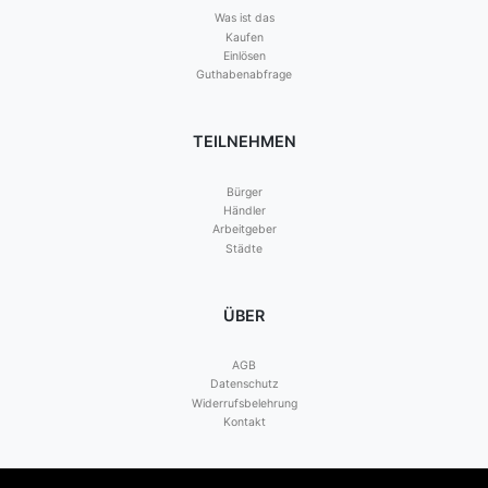
Was ist das
Kaufen
Einlösen
Guthabenabfrage
TEILNEHMEN
Bürger
Händler
Arbeitgeber
Städte
ÜBER
AGB
Datenschutz
Widerrufsbelehrung
Kontakt