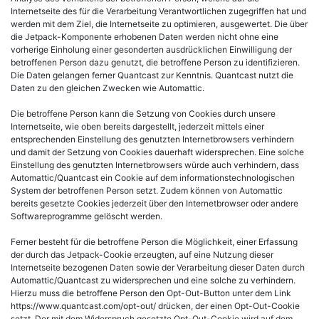
Internetseite des für die Verarbeitung Verantwortlichen zugegriffen hat und
werden mit dem Ziel, die Internetseite zu optimieren, ausgewertet. Die über
die Jetpack-Komponente erhobenen Daten werden nicht ohne eine
vorherige Einholung einer gesonderten ausdrücklichen Einwilligung der
betroffenen Person dazu genutzt, die betroffene Person zu identifizieren.
Die Daten gelangen ferner Quantcast zur Kenntnis. Quantcast nutzt die
Daten zu den gleichen Zwecken wie Automattic.
Die betroffene Person kann die Setzung von Cookies durch unsere
Internetseite, wie oben bereits dargestellt, jederzeit mittels einer
entsprechenden Einstellung des genutzten Internetbrowsers verhindern
und damit der Setzung von Cookies dauerhaft widersprechen. Eine solche
Einstellung des genutzten Internetbrowsers würde auch verhindern, dass
Automattic/Quantcast ein Cookie auf dem informationstechnologischen
System der betroffenen Person setzt. Zudem können von Automattic
bereits gesetzte Cookies jederzeit über den Internetbrowser oder andere
Softwareprogramme gelöscht werden.
Ferner besteht für die betroffene Person die Möglichkeit, einer Erfassung
der durch das Jetpack-Cookie erzeugten, auf eine Nutzung dieser
Internetseite bezogenen Daten sowie der Verarbeitung dieser Daten durch
Automattic/Quantcast zu widersprechen und eine solche zu verhindern.
Hierzu muss die betroffene Person den Opt-Out-Button unter dem Link
https://www.quantcast.com/opt-out/ drücken, der einen Opt-Out-Cookie
setzt. Der mit dem Widerspruch gesetzte Opt-Out-Cookie wird auf dem