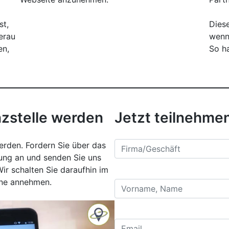
st,
Dies
erau
wenn
en,
So ha
nzstelle werden
Jetzt teilnehme
erden. Fordern Sie über das
ung an und senden Sie uns
ir schalten Sie daraufhin im
ine annehmen.