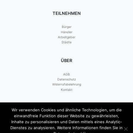
TEILNEHMEN
Bürger
Händler
Arbeitgeber
Städte
ÜBER
AGB
Datenschutz
Widerrufsbelehrung
Kontakt
Zahlen mit
Wir verwenden Cookies und ähnliche Technologien, um die
einwandfreie Funktion dieser Website zu gewährleisten,
Inhalte zu personalisieren und Daten mittels eines Analytic-
Dienstes zu analysieren. Weitere Informationen finden Sie in